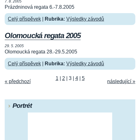
7. 8. 2005
Prázdninová regata 6.-7.8.2005
Celý příspěvek
|
Rubrika:
Výsledky závodů
Olomoucká regata 2005
29. 5. 2005
Olomoucká regata 28.-29.5.2005
Celý příspěvek
|
Rubrika:
Výsledky závodů
1
|
2
|
3
|
4
|
5
« předchozí
následující »
Portrét